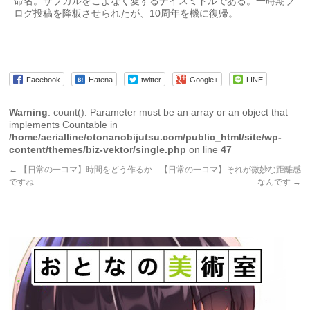
命名。サブカルをこよなく愛するナイスミドルである。一時期ブ
ログ投稿を降板させられたが、10周年を機に復帰。
Facebook
Hatena
twitter
Google+
LINE
Warning
: count(): Parameter must be an array or an object that
implements Countable in
/home/aerialline/otonanobijutsu.com/public_html/site/wp-
content/themes/biz-vektor/single.php
on line
47
←
【日常の一コマ】時間をどう作るか
【日常の一コマ】それが微妙な距離感
ですね
なんです
→