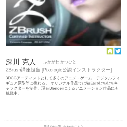
深川 克人
ふかがわ かつひと
ZBrush講座担当 [Pixologic公認インストラクター]
3DCGアーティストとして多くのアニメ・ゲーム・デジタルフィ
ギュア原型等に携わる。 オリジナル作品では独自のむちむちキ
ャラクターを制作、現在Blenderによるアニメーション作品にも
挑戦中。
電話でのお問い合わせはこちら