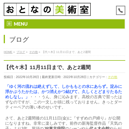
MENU
ブログ
HOME
»
ブログ
»
その他
»
【代々木】11月11日まで、あと2週間
【代々木】11月11日まで、あと2週間
投稿日 : 2022年10月28日
最終更新日時 : 2022年10月28日
カテゴリー :
その他
「ゆく河の流れは絶えずして、しかももとの水にあらず。淀みに
浮かぶうたかたは、かつ消えかつ結びて、久しくとどまりたるた
めしなし。」
・・・うん、身に沁みます。高校の古典で習ったは
ずなのですが、この一文しか頭に残っておりません。きっとダー
ティーペアの薄い本のせいです。
さて、あと2週間後の11月11日(金)に『すずめの戸締り』が公開
になりますね。非常に楽しみです。前作の新海監督作品『天気の
子』より3年。冒頭の
JR東京病院
のシーンやら
代々木会館
やらが