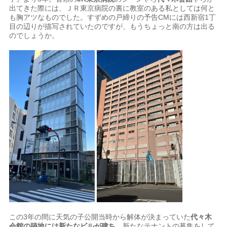
出てきた際には、ＪＲ東京病院の裏に教室のある私としては何と
も胸アツなものでした。すずめの戸締りの予告CMには西新宿1丁
目の辺りが描写されていたのですが、もうちょっと南の方は出る
のでしょうか。
この3年の間に天気の子公開当時から解体が決まっていた
代々木
会館の跡地には新たなビルが建ち
、新たなテナントの募集をして