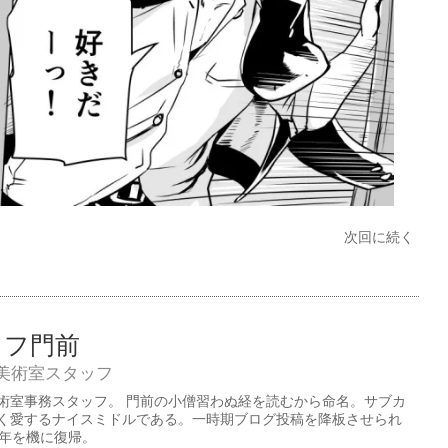
次回に続く
ッフ門前
美術室スタッフ
術室事務スタッフ。 門前の小僧習わぬ経を読むから命名。サブカ
く愛するナイスミドルである。一時期ブログ投稿を降板させられ
周年を機に復帰。