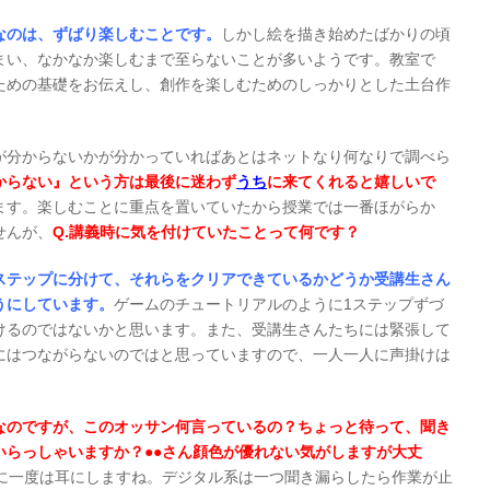
なのは、ずばり楽しむことです。
しかし絵を描き始めたばかりの頃
まい、なかなか楽しむまで至らないことが多いようです。教室で
ための基礎をお伝えし、創作を楽しむためのしっかりとした土台作
。
が分からないかが分かっていればあとはネットなり何なりで調べら
からない』という方は最後に迷わず
うち
に来てくれると嬉しいで
ます。楽しむことに重点を置いていたから授業では一番ほがらか
せんが、
Q.講義時に気を付けていたことって何です？
ステップに分けて、それらをクリアできているかどうか受講生さん
うにしています。
ゲームのチュートリアルのように1ステップずづ
けるのではないかと思います。また、受講生さんたちには緊張して
にはつながらないのではと思っていますので、一人一人に声掛けは
なのですが、このオッサン何言っているの？ちょっと待って、聞き
いらっしゃいますか？●●さん顔色が優れない気がしますが大丈
分に一度は耳にしますね。デジタル系は一つ聞き漏らしたら作業が止