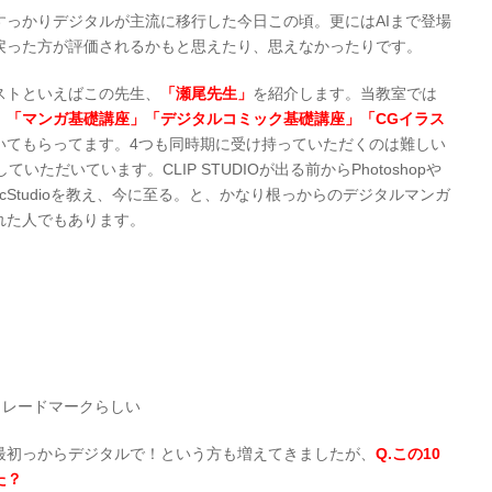
すっかりデジタルが主流に移行した今日この頃。更にはAIまで登場
戻った方が評価されるかもと思えたり、思えなかったりです。
ストといえばこの先生、
「瀬尾先生」
を紹介します。当教室では
」「マンガ基礎講座」
「デジタルコミック基礎講座」「CGイラス
いてもらってます。4つも同時期に受け持っていただくのは難しい
ただいています。CLIP STUDIOが出る前からPhotoshopや
io、ComicStudioを教え、今に至る。と、かなり根っからのデジタルマンガ
れた人でもあります。
トレードマークらしい
最初っからデジタルで！という方も増えてきましたが、
Q.この10
た？