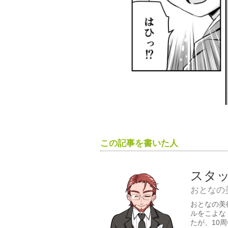
この記事を書いた人
スタ
おとなの
おとなの美
ルをこよな
たが、10