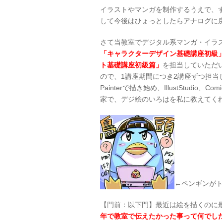
イラストやマンガを制作するうえで、
して今後はひょっとしたらアナログに
さて当教室でデジタル系マンガ・イラ
「キャラクターデザイン基礎講座初級
ト基礎講座初級篇」
を担当していただ
ので、1講座期間につき2講座ずつ担当してい
Painterで描き始め、IllustStud
家で、デジ絵のいろはを私に教えてく
←ペンギンが
【門前：以下門】最近は絵を描くのに
年で教室で伝えたかった事って何でし