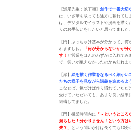
【瀬尾先生：以下瀬】
創作で一番大切
は、いざ筆を取っても途方に暮れてし
は、デジタルでイラストや漫画を描く
りのお手伝いをしたいと思ってました
【門】ぶっちゃけ基本が分かって、何
れますしね。
『
何が分からないかが分
す！
と営業をほんのわずかに入れてみ
で、笑いが絶えなかったのかも知れま
【瀬】
絵を描く作業をなるべく細かい
たちの様子を見ながら講義を進めるよ
こなせば、気づけば作り慣れていただ
受けていただいても、あまり良い結果
結構してました。
【門】授業時間内に
「～というところ
漏らした！分かりません！という方は
夫？」
という問いかけは長くても10