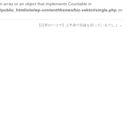
n array or an object that implements Countable in
/public_html/site/wp-content/themes/biz-vektor/single.php
on
【日常の一コマ】上半身で目線を切っているでしょ
→