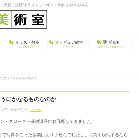
で気軽に漫画/イラスト/フィギュア制作を学べる学校
イラスト教室
フィギュア教室
通信講座
Illustration
Figure
Correspondence
けでどうにかなるものなのか
どうにかなるものなのか
月25日
カテゴリー :
その他
サン・クロッキー基礎講座にお邪魔してきました。
まで写真を使った授業はありませんでしたし、写真を模写するなら