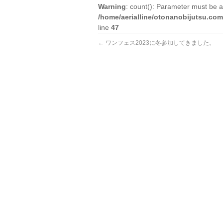
Warning
: count(): Parameter must be a
/home/aerialline/otonanobijutsu.com
line
47
←
ワンフェス2023に冬参加してきました。