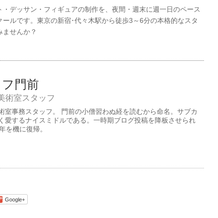
ト・デッサン・フィギュアの制作を、夜間・週末に週一日のペース
ールです。東京の新宿･代々木駅から徒歩3～6分の本格的なスタ
みませんか？
ッフ門前
美術室スタッフ
術室事務スタッフ。 門前の小僧習わぬ経を読むから命名。サブカ
く愛するナイスミドルである。一時期ブログ投稿を降板させられ
周年を機に復帰。
Google+