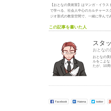
【おとなの美術室】はマンガ・イラス
で学べる、社会人中心のカルチャースク
ジオ形式の教室空間で、一緒に学んで
この記事を書いた人
スタ
おとなの
おとなの美
ルをこよな
たが、10
Facebook
Hatena
twitter