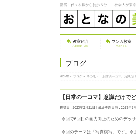
新宿・代々木駅から徒歩５分！ 社会人が東京
教室紹介
マンガ教室
About Us
Manga
ブログ
HOME
»
ブログ
»
その他
»
【日常の一コマ】意識だ
【日常の一コマ】意識だけで
投稿日 : 2023年2月21日
最終更新日時 : 2023年3
今回で6回目の画力向上のためのデッ
今回のテーマは「写真模写」です。今