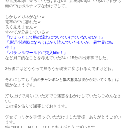
都営浅草線に乗っていたはずなのに京成線の駅にいるのですから
頭の中はポルナレフなわけでして。
しかもメガネがないｗ
電車の中に忘れたｗ
良く見えませんｗ
すべてが分身しているｗ
『ひょっとして時の流れについていけていないのか！』
『最近小説家になろうばかり読んでいたせいか、異世界に転
生！』
『パラレルワールドに突入ktkr！』
など厨二的なことを考えていた24：15分の出来事でした。
3分後にはどうやって帰ろうか現実に戻されるんですけどね。
それにしても「
」は
酒の
チャンポン
と
親の意見
は後から効いてくる
確かなようです。
打ち上げで周りにいた方でご迷惑をおかけしていたらごめんなさ
い。
この場を借りて謝罪しておきます。
併せてコミケを手伝っていただけました皆様、ありがとうござい
ます。
特にNさん、Nくん ほんとありがとうございます。