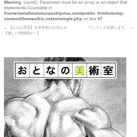
Warning
: count(): Parameter must be an array or an object that
implements Countable in
/home/aerialline/otonanobijutsu.com/public_html/site/wp-
content/themes/biz-vektor/single.php
on line
47
←
【なのは完売】年末年始のお知らせ
ワンフェス出展します。
→
【激しい情報戦が！】