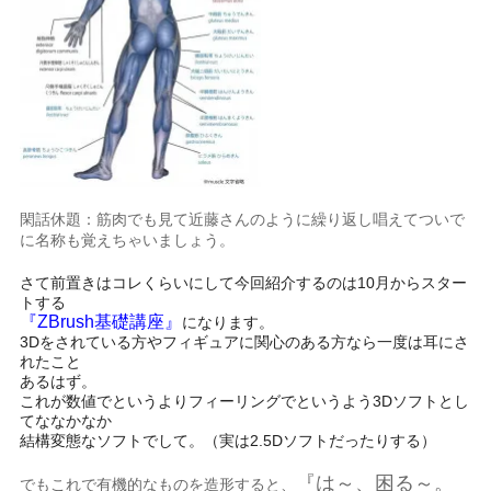
閑話休題：筋肉でも見て近藤さんのように繰り返し唱えてついで
に名称も覚えちゃいましょう。
さて前置きはコレくらいにして今回紹介するのは10月からスター
トする
『ZBrush基礎講座』
になります。
3Dをされている方やフィギュアに関心のある方なら一度は耳にさ
れたこと
あるはず。
これが数値でというよりフィーリングでというよう3Dソフトとし
てななかなか
結構変態なソフトでして。（実は2.5Dソフトだったりする）
『は～、困る～。
でもこれで有機的なものを造形すると、