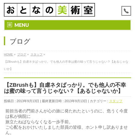
MENU
ブログ
HOME
»
ブログ
»
スタッフ
»
【ZBrushも】自虐ネタばっかり。でも他人の不幸は蜜の味って言うじゃない？【あるじゃな
いか】
【ZBrushも】自虐ネタばっかり。でも他人の不幸
は蜜の味って言うじゃない？【あるじゃないか】
投稿日 : 2013年9月13日
最終更新日時 : 2013年9月13日
カテゴリー :
スタッフ
前担当者の門前さんが心の旅に発たれたというのに、危うく今度
は私が病院に
旅立たねばならなくなる一歩手前。
ご心配をおかけいたしました部員の皆様、ホント申し訳ありませ
ん。